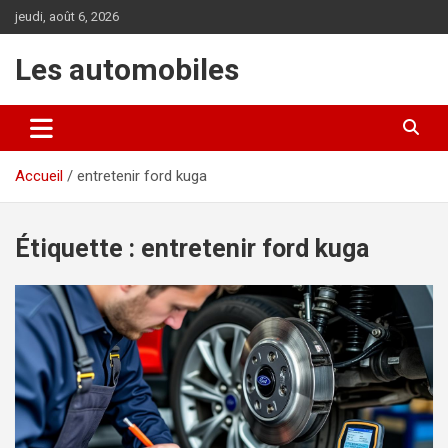
Aller
jeudi, août 6, 2026
au
contenu
Les automobiles
Accueil
entretenir ford kuga
Étiquette :
entretenir ford kuga